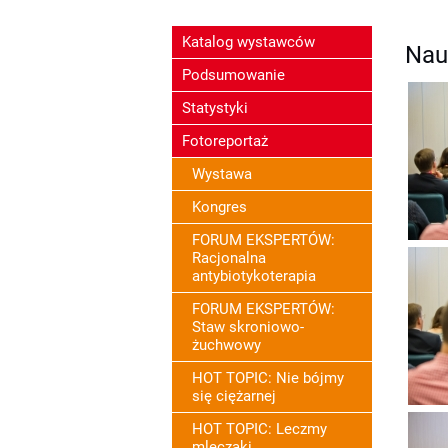
Katalog wystawców
Nau
Podsumowanie
Statystyki
Fotoreportaż
Wystawa
Kongres
FORUM EKSPERTÓW:
Racjonalna
antybiotykoterapia
FORUM EKSPERTÓW:
Staw skroniowo-
żuchwowy
HOT TOPIC: Nie bójmy
się ciężarnej
HOT TOPIC: Leczmy
mleczaki