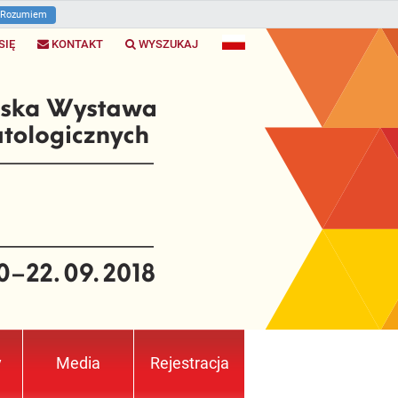
Rozumiem
SIĘ
KONTAKT
WYSZUKAJ
y
Media
Rejestracja