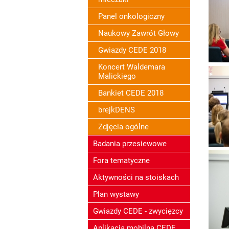
Panel onkologiczny
Naukowy Zawrót Głowy
Gwiazdy CEDE 2018
Koncert Waldemara
Malickiego
Bankiet CEDE 2018
brejkDENS
Zdjęcia ogólne
Badania przesiewowe
Fora tematyczne
Aktywności na stoiskach
Plan wystawy
Gwiazdy CEDE - zwycięzcy
Aplikacja mobilna CEDE