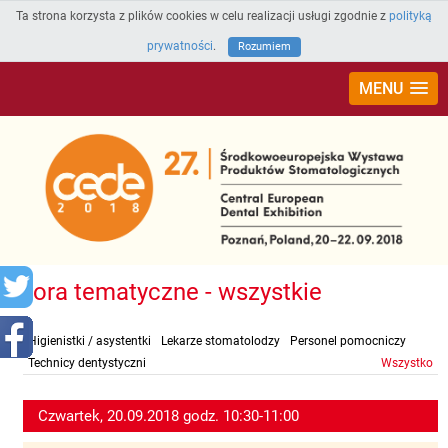
Ta strona korzysta z plików cookies w celu realizacji usługi zgodnie z
polityką
prywatności
.
Rozumiem
MENU
Fora tematyczne - wszystkie
Higienistki / asystentki
Lekarze stomatolodzy
Personel pomocniczy
Technicy dentystyczni
Wszystko
Czwartek, 20.09.2018 godz. 10:30-11:00