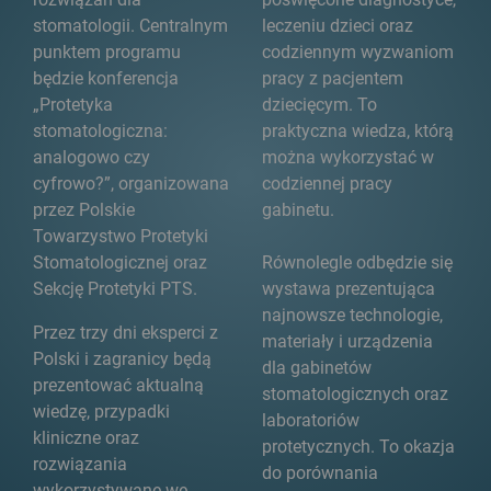
stomatologii. Centralnym
leczeniu dzieci oraz
punktem programu
codziennym wyzwaniom
będzie konferencja
pracy z pacjentem
„Protetyka
dziecięcym. To
stomatologiczna:
praktyczna wiedza, którą
analogowo czy
można wykorzystać w
cyfrowo?”, organizowana
codziennej pracy
przez Polskie
gabinetu.
Towarzystwo Protetyki
Stomatologicznej oraz
Równolegle odbędzie się
Sekcję Protetyki PTS.
wystawa prezentująca
najnowsze technologie,
Przez trzy dni eksperci z
materiały i urządzenia
Polski i zagranicy będą
dla gabinetów
prezentować aktualną
stomatologicznych oraz
wiedzę, przypadki
laboratoriów
kliniczne oraz
protetycznych. To okazja
rozwiązania
do porównania
wykorzystywane we