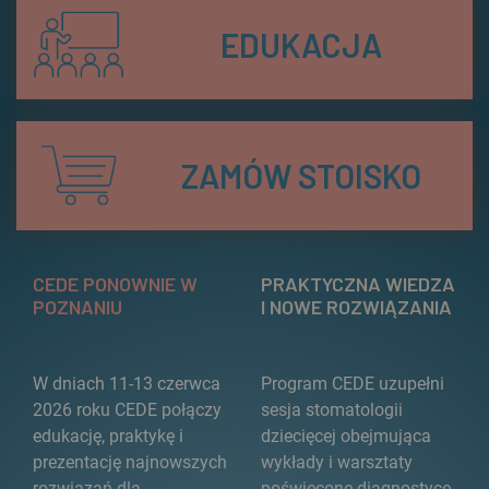
EDUKACJA
ZAMÓW STOISKO
CEDE PONOWNIE W
PRAKTYCZNA WIEDZA
POZNANIU
I NOWE ROZWIĄZANIA
W dniach 11-13 czerwca
Program CEDE uzupełni
2026 roku CEDE połączy
sesja stomatologii
edukację, praktykę i
dziecięcej obejmująca
prezentację najnowszych
wykłady i warsztaty
rozwiązań dla
poświęcone diagnostyce,