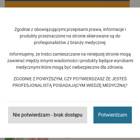
DZIŚ W PROGRAMIE CEDE 2026
Protetyka i stomatologia dziecięca w centrum uwagi >>
Zgodnie z obowiązującymi przepisami prawa, informacje i
produkty przeznaczone na stronie skierowane są do
Czytaj więcej >
profesjonalistów z branży medycznej.
Informujemy, że treści zamieszczane na niniejszej stronie mogą
zawierać między innymi wiadomości i produkty będące wyrobami
medycznymi które mogą być niebezpieczne dla zdrowia.
ZGODNIE Z POWYŻSZYM, CZY POTWIERDZASZ ŻE JESTEŚ
PROFESJONALISTĄ POSIADAJĄCYM WIEDZĘ MEDYCZNĄ?
Nie potwierdzam - brak dostępu
Potwierdzam