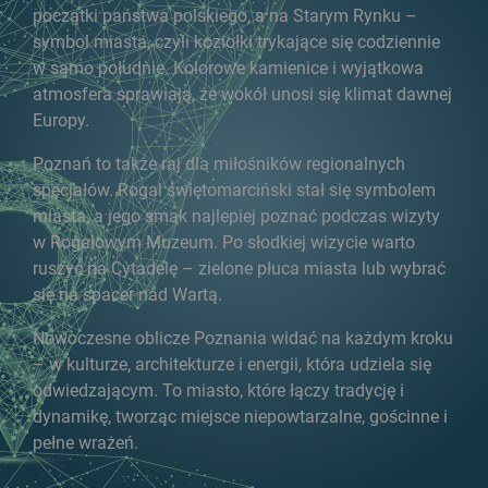
początki państwa polskiego, a na Starym Rynku –
symbol miasta, czyli koziołki trykające się codziennie
w samo południe. Kolorowe kamienice i wyjątkowa
atmosfera sprawiają, że wokół unosi się klimat dawnej
Europy.
Poznań to także raj dla miłośników regionalnych
specjałów. Rogal świętomarciński stał się symbolem
miasta, a jego smak najlepiej poznać podczas wizyty
w Rogalowym Muzeum. Po słodkiej wizycie warto
ruszyć na Cytadelę – zielone płuca miasta lub wybrać
się na spacer nad Wartą.
Nowoczesne oblicze Poznania widać na każdym kroku
– w kulturze, architekturze i energii, która udziela się
odwiedzającym. To miasto, które łączy tradycję i
dynamikę, tworząc miejsce niepowtarzalne, gościnne i
pełne wrażeń.