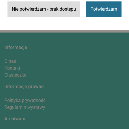
Nie potwierdzam - brak dostępu
Potwierdzam
Informacje
O nas
Kontakt
Ciasteczka
Informacje prawne
Polityka prywatności
Regulamin wystawy
Archiwum