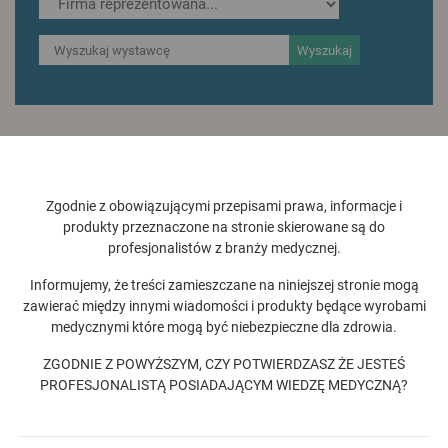
Wyszukaj
Zgodnie z obowiązującymi przepisami prawa, informacje i
produkty przeznaczone na stronie skierowane są do
profesjonalistów z branży medycznej.
Informujemy, że treści zamieszczane na niniejszej stronie mogą
zawierać między innymi wiadomości i produkty będące wyrobami
ZHENJIANG ACROSSDENTAL
medycznymi które mogą być niebezpieczne dla zdrowia.
TECHNOLOGY CO., LTD
ZGODNIE Z POWYŻSZYM, CZY POTWIERDZASZ ŻE JESTEŚ
PROFESJONALISTĄ POSIADAJĄCYM WIEDZĘ MEDYCZNĄ?
Więcej