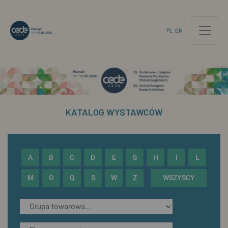
PL
EN
KATALOG WYSTAWCÓW
A
B
C
D
E
G
H
I
L
M
O
Q
S
W
Z
WSZYSCY