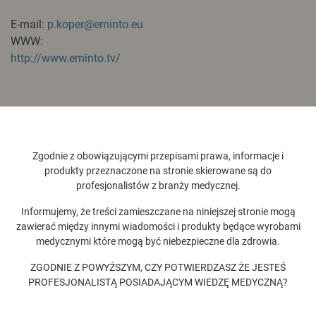
E-mail:
p.koper@eminto.eu
WWW:
http://www.eminto.tv/
Opis firmy
Grupy towarowe
Zgodnie z obowiązującymi przepisami prawa, informacje i
Eminto.tv to kompleksowy system komunikacji gabinet-
produkty przeznaczone na stronie skierowane są do
pacjent, stworzony z myślą o gabinetach
profesjonalistów z branży medycznej.
stomatologicznych. Łączy trzy narzędzia w jednym:
telewizję edukacyjną i relaksacyjną do poczekalni,
Informujemy, że treści zamieszczane na niniejszej stronie mogą
zawierać między innymi wiadomości i produkty będące wyrobami
aplikację do prezentacji zabiegów przy fotelu pacjenta oraz
medycznymi które mogą być niebezpieczne dla zdrowia.
platformę SMS do kontaktu z pacjentem przed wizytą.
System buduje zaufanie pacjenta, poprawia komunikację i
ZGODNIE Z POWYŻSZYM, CZY POTWIERDZASZ ŻE JESTEŚ
wzmacnia profesjonalny wizerunek gabinetu — bez
PROFESJONALISTĄ POSIADAJĄCYM WIEDZĘ MEDYCZNĄ?
dodatkowego nakładu pracy personelu. Biblioteka treści
obejmuje ponad 30 tematów zabiegowych.