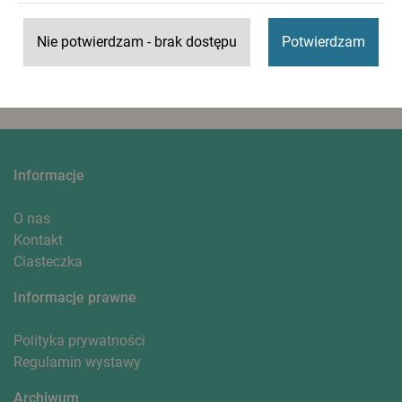
Eminto działa w ponad 200 gabinetach w Polsce. Oficjalny
partner technologiczny Polskiego Towarzystwa
Nie potwierdzam - brak dostępu
Potwierdzam
Stomatologicznego. Laureat nagród branżowych, w tym
Krakdent oraz CEDE
Informacje
O nas
Kontakt
Ciasteczka
Informacje prawne
Polityka prywatności
Regulamin wystawy
Archiwum