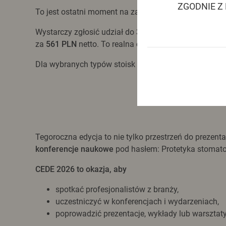
ZGODNIE Z
To jest ostatni moment na zamówienie stoiska z
15% 
Wystarczy zgłosić udział do
31 marca
i dokonać pełne
za
561 PLN
netto. To realna
oszczędność
i jednocześ
Dla wybranych typów stoisk (narożne, półwyspowe, 
Tegoroczna edycja to nie tylko przestrzeń do preze
konferencje naukowe
pod hasłem: Protetyka stomat
CEDE 2026 to okazja, aby
spotkać profesjonalistów z branży,
uczestniczyć w konferencjach i wydarzeniach,
poprowadzić prezentacje, wykłady lub warsztaty 