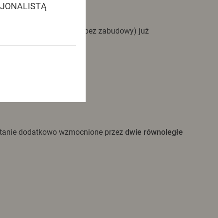
SJONALISTĄ
znaniu.
rzchni wystawienniczej (bez zabudowy) już
zostanie dodatkowo wzmocnione przez
dwie równoległe