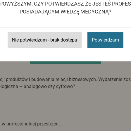
 POWYŻSZYM, CZY POTWIERDZASZ ŻE JESTEŚ PROFE
rabatem na powierzchnię
wystawienniczą na CEDE 2026 w Po
POSIADAJĄCYM WIEDZĘ MEDYCZNĄ?
j płatności faktur pro-forma. W praktyce oznacza to
1 m²
powie
nie
wybór
najlepszych, wśród dostępnych, lokalizacji na hali.
wyspowe) obowiązuje dodatkowa opłata.
Nie potwierdzam - brak dostępu
Potwierdzam
ZAMÓW STOISKO
ntacji produktów i budowania relacji biznesowych. Wydarzenie 
ologiczna – analogowo czy cyfrowo?
w profesjonalnej przestrzeni.