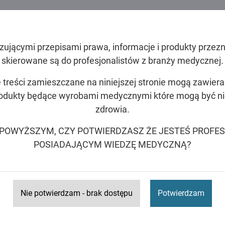
ującymi przepisami prawa, informacje i produkty przez
skierowane są do profesjonalistów z branży medycznej.
 treści zamieszczane na niniejszej stronie mogą zawier
rodukty będące wyrobami medycznymi które mogą być ni
zdrowia.
 POWYŻSZYM, CZY POTWIERDZASZ ŻE JESTEŚ PROFE
POSIADAJĄCYM WIEDZĘ MEDYCZNĄ?
Nie potwierdzam - brak dostępu
Potwierdzam