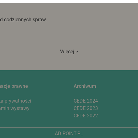
od codziennych spraw.
Więcej >
macje prawne
Archiwum
ka prywatności
CEDE 2024
amin wystawy
CEDE 2023
CEDE 2022
AD-POINT.PL