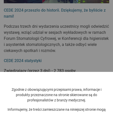
CEDE 2024 przeszło do historii. Dziękujemy, że byliście z
nami!
Podczas trzech dni wydarzenia uczestnicy mogli odwiedzić
wystawę, wziąć udział w sesjach wykładowych w ramach
Forum Stomatologii Cyfrowej, w Konferencji dla higienistek
i asystentek stomatologicznych, a także odbyć wiele
ciekawych spotkań i rozmów.
CEDE 2024 statystyki
Zwiedzający (przez 3 dni) - 2 783 osoby
w dn. 7 listopada - 583 osoby
w dn. 8 listopada - 1 215 osób
Zgodnie z obowiązującymi przepisami prawa, informacje i
w dn. 9 listopada - 985 osób
produkty przeznaczone na stronie skierowane są do
profesjonalistów z branży medycznej.
Zwiedzający według specjalizacji:
Informujemy, że treści zamieszczane na niniejszej stronie mogą