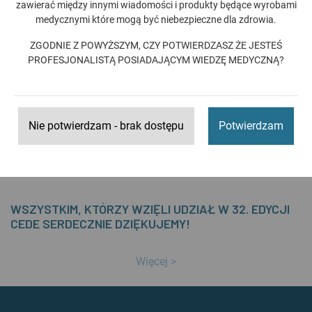
lekarze dentyści - 2 249 osób
zawierać między innymi wiadomości i produkty będące wyrobami
technicy dentystyczni - 106 osób
medycznymi które mogą być niebezpieczne dla zdrowia.
higienistki i asystentki stomatologiczne - 272 osoby
ZGODNIE Z POWYŻSZYM, CZY POTWIERDZASZ ŻE JESTEŚ
inni - 156 osób
PROFESJONALISTĄ POSIADAJĄCYM WIEDZĘ MEDYCZNĄ?
Zwiedzający według województw:
łódzkie - 756 osób
mazowieckie - 563 osoby
Nie potwierdzam - brak dostępu
Potwierdzam
pozostałe woj. - 1421 osób
Uczestnicy z zagranicy - 43 osoby
WSZYSTKIM, KTÓRZY WZIĘLI UDZIAŁ W 32. EDYCJI
CEDE SERDECZNIE DZIĘKUJEMY!
Więcej >